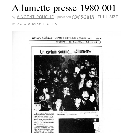
Allumette-presse-1980-001
VINCENT ROUCHE
03/05/2016
FULL SIZE
by
|
published
|
IS
3474 × 4958
PIXELS