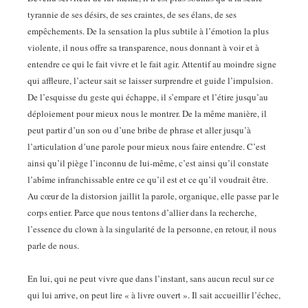
tyrannie de ses désirs, de ses craintes, de ses élans, de ses
empêchements. De la sensation la plus subtile à l’émotion la plus
violente, il nous offre sa transparence, nous donnant à voir et à
entendre ce qui le fait vivre et le fait agir. Attentif au moindre signe
qui affleure, l’acteur sait se laisser surprendre et guide l’impulsion.
De l’esquisse du geste qui échappe, il s’empare et l’étire jusqu’au
déploiement pour mieux nous le montrer. De la même manière, il
peut partir d’un son ou d’une bribe de phrase et aller jusqu’à
l’articulation d’une parole pour mieux nous faire entendre. C’est
ainsi qu’il piège l’inconnu de lui-même, c’est ainsi qu’il constate
l’abîme infranchissable entre ce qu’il est et ce qu’il voudrait être.
Au cœur de la distorsion jaillit la parole, organique, elle passe par le
corps entier. Parce que nous tentons d’allier dans la recherche,
l’essence du clown à la singularité de la personne, en retour, il nous
parle de nous.
En lui, qui ne peut vivre que dans l’instant, sans aucun recul sur ce
qui lui arrive, on peut lire « à livre ouvert ». Il sait accueillir l’échec,