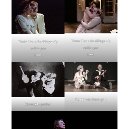
Toute l’eau du déluge n’y
Toute l’eau du déluge n’y
suffira pas
suffira pas
1995
1995
Comment dirais-je ?
Moments perdus