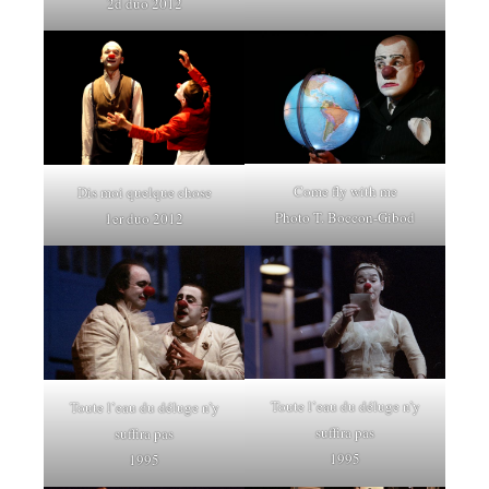
2d duo 2012
Come fly with me
Dis moi quelque chose
Photo T. Boccon-Gibod
1er duo 2012
Toute l’eau du déluge n’y
Toute l’eau du déluge n’y
suffira pas
suffira pas
1995
1995