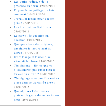
Les outils radicaux de la
présence en scène
12/05/2021
Et pour le maquillage, tu fais
comment ?
04/11/2020
Travailler moins pour gagner
plus !
26/05/2019
Le clown est un état dit-on
23/05/2019
Le clown, de question en
question
13/04/2019
Quelque chose des origines,
enseigner le mouvement au
clown
16/04/2015
Entre l’ange et l’acteur, se
situerait le clown
17/03/2015
Témoignage – Est-ce que ça
n’illustrerait pas aussi bien le
travail du clown ?
06/01/2015
Témoignage – ce que l’on met en
place dans le travail du clown
04/01/2015
Quand, dans l’écriture au
plateau, le geste donne accès aux
mots.
26/12/2014