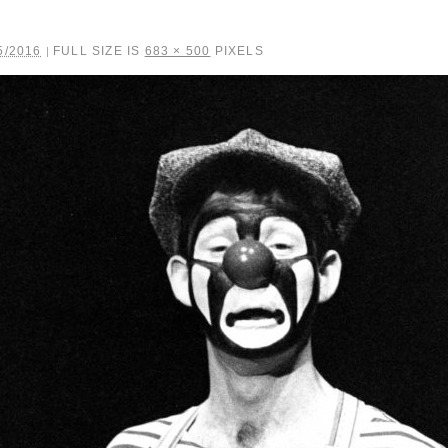
5/2016
FULL SIZE IS
683 × 500
PIXELS
|