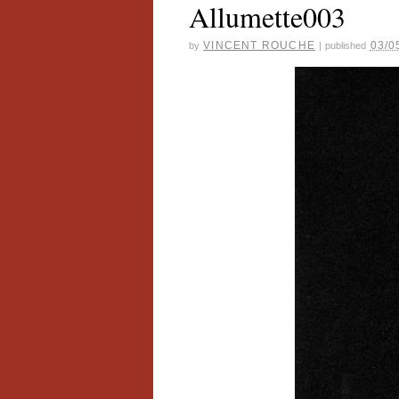
Allumette003
VINCENT ROUCHE
03/0
by
|
published