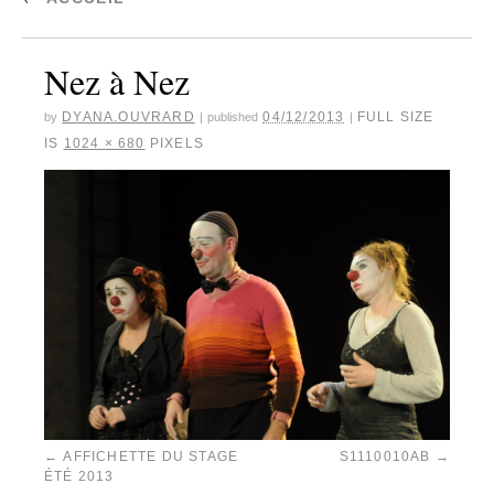
Nez à Nez
DYANA.OUVRARD
04/12/2013
FULL SIZE
by
|
published
|
IS
1024 × 680
PIXELS
AFFICHETTE DU STAGE
S1110010AB
ÉTÉ 2013