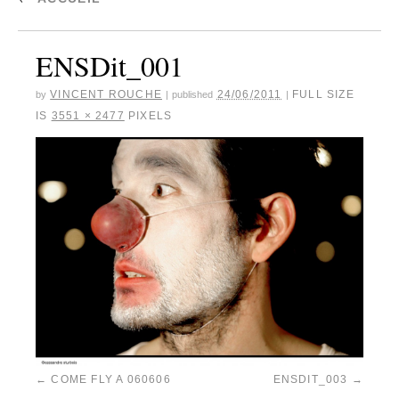
ENSDit_001
VINCENT ROUCHE
24/06/2011
FULL SIZE
by
|
published
|
IS
3551 × 2477
PIXELS
COME FLY A 060606
ENSDIT_003