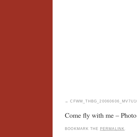
CFWM_THBG_20060606_MV7U1
Come fly with me – Phot
BOOKMARK THE
PERMALINK
.