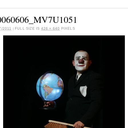
060606_MV7U1051
7/2011
FULL SIZE IS
426 × 640
PIXELS
|