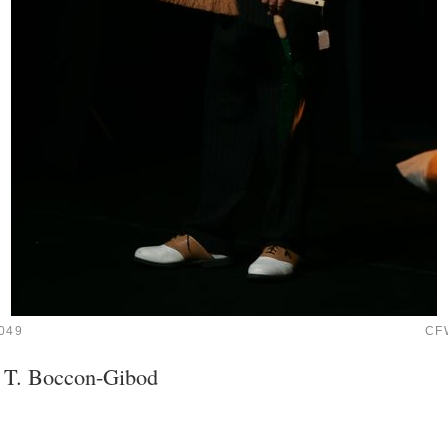
049
CF
o T. Boccon-Gibod