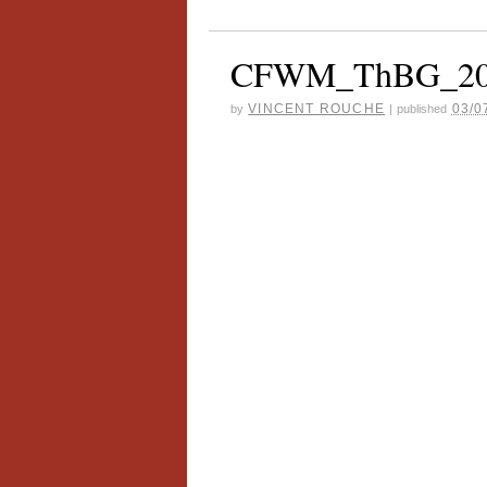
CFWM_ThBG_20
VINCENT ROUCHE
03/0
by
|
published