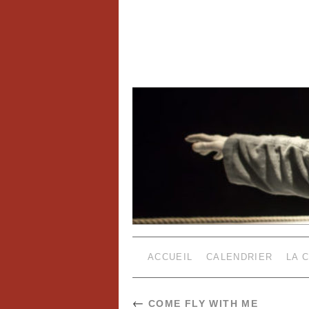
ACCUEIL
CALENDRIER
LA 
←
COME FLY WITH ME