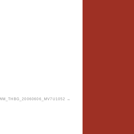
WM_THBG_20060606_MV7U1052