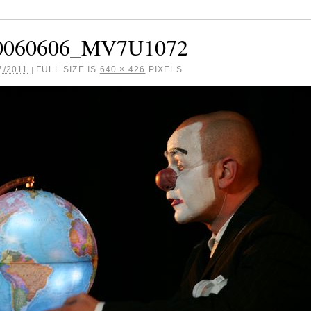
060606_MV7U1072
7/2011
FULL SIZE IS
640 × 426
PIXELS
|