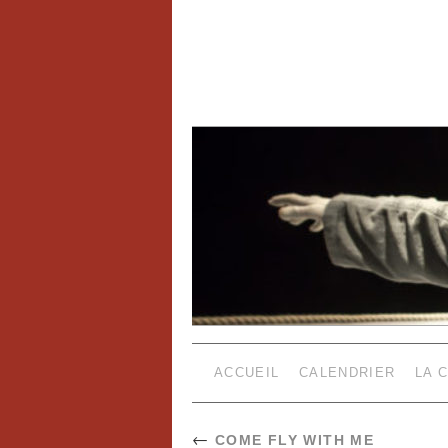
ACCUEIL
CALENDRIER
LA 
←
COME FLY WITH ME