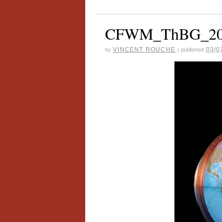
CFWM_ThBG_20
VINCENT ROUCHE
03/0
by
|
published