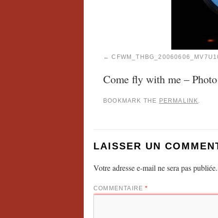
CFWM_THBG_20060606_MV7U1
Come fly with me – Phot
BOOKMARK THE
PERMALINK
.
LAISSER UN COMMEN
Votre adresse e-mail ne sera pas publiée.
COMMENTAIRE
*