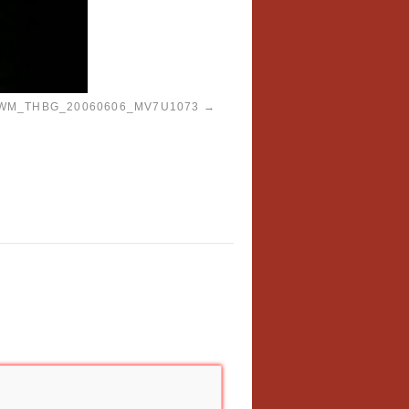
WM_THBG_20060606_MV7U1073