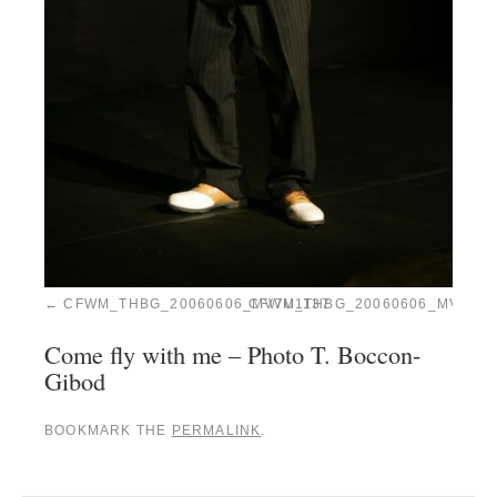
CFWM_THBG_20060606_MV7U1137
CFWM_THBG_20060606_MV7U11
Come fly with me – Photo T. Boccon-
Gibod
BOOKMARK THE
PERMALINK
.