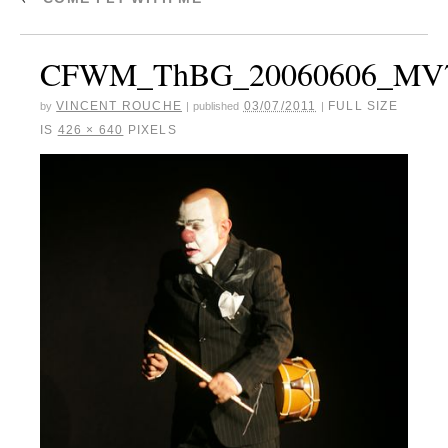
CFWM_ThBG_20060606_MV
VINCENT ROUCHE
03/07/2011
FULL SIZE
by
|
published
|
IS
426 × 640
PIXELS