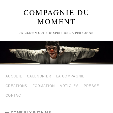
COMPAGNIE DU
MOMENT
UN CLOWN QUI S’INSPIRE DE LA PERSONNE.
ACCUEIL
CALENDRIER
LA COMPAGNIE
CRÉATIONS
FORMATION
ARTICLES
PRESSE
CONTACT
←
COME FLY WITH ME