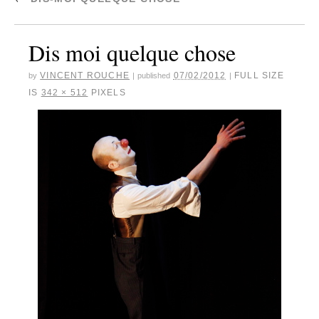
Dis moi quelque chose
VINCENT ROUCHE
07/02/2012
FULL SIZE
by
|
published
|
IS
342 × 512
PIXELS