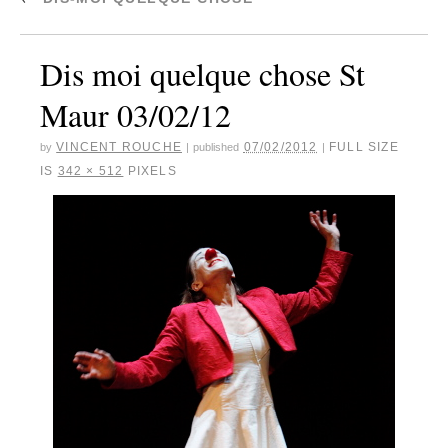
Dis moi quelque chose St
Maur 03/02/12
VINCENT ROUCHE
07/02/2012
FULL SIZE
by
|
published
|
IS
342 × 512
PIXELS