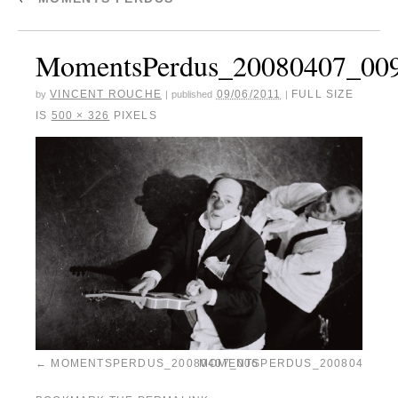
MomentsPerdus_20080407_00
VINCENT ROUCHE
09/06/2011
FULL SIZE
by
|
published
|
IS
500 × 326
PIXELS
MOMENTSPERDUS_20080407_006
MOMENTSPERDUS_20080407_0