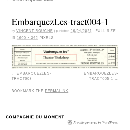
EmbarquezLes-tract004-1
VINCENT ROUCHE
19/04/2021
FULL SIZE
by
|
published
|
IS
1600 × 362
PIXELS
EMBARQUEZLES-
EMBARQUEZLES-
TRACT003
TRACT005-1
BOOKMARK THE
PERMALINK
.
COMPAGNIE DU MOMENT
Proudly powered by WordPress.