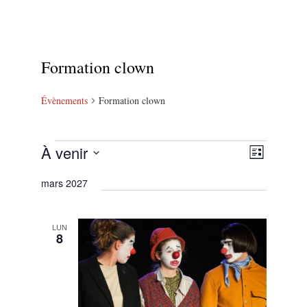
Formation clown
Évènements
Formation clown
À venir
Navigation
Navigation
Liste
par
de
SÉLECTIONNEZ
mars 2027
consultations
vues
UNE
Évènement
DATE.
LUN
8