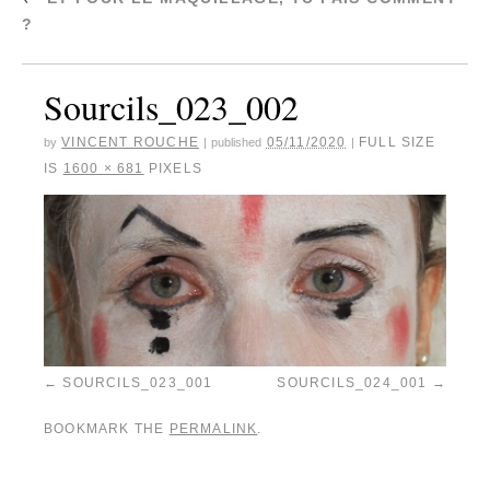
?
Sourcils_023_002
VINCENT ROUCHE
05/11/2020
FULL SIZE
by
|
published
|
IS
1600 × 681
PIXELS
SOURCILS_023_001
SOURCILS_024_001
BOOKMARK THE
PERMALINK
.