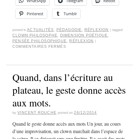
WhatsApp
Telegram
Reddit
Pinterest
Tumblr
ACTUALITÉS
,
PÉDAGOGIE
,
RÉFLEXION
posted in
|
tagged
CLOWN PHILOSOPHE
,
DIMENSION POÉTIQUE
,
PENSÉE PHILOSOPHIQUE
,
RÉFLEXION
|
COMMENTAIRES FERMÉS
Quand, dans l’écriture au
plateau, le geste donne accès
aux mots.
VINCENT ROUCHE
26/12/2014
by
posted on
Quand le geste donne accès aux mots Un jour, au cours
d’une improvisation, un clown marchait dans l’espace de
la scène. Il se dirigeait vers une fenêtre. Il y avait des mots.