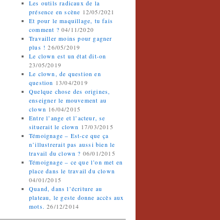
Les outils radicaux de la
présence en scène
12/05/2021
Et pour le maquillage, tu fais
comment ?
04/11/2020
Travailler moins pour gagner
plus !
26/05/2019
Le clown est un état dit-on
23/05/2019
Le clown, de question en
question
13/04/2019
Quelque chose des origines,
enseigner le mouvement au
clown
16/04/2015
Entre l’ange et l’acteur, se
situerait le clown
17/03/2015
Témoignage – Est-ce que ça
n’illustrerait pas aussi bien le
travail du clown ?
06/01/2015
Témoignage – ce que l’on met en
place dans le travail du clown
04/01/2015
Quand, dans l’écriture au
plateau, le geste donne accès aux
mots.
26/12/2014