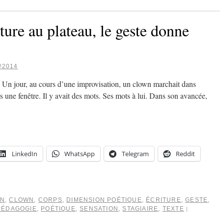
ture au plateau, le geste donne
/2014
Un jour, au cours d’une improvisation, un clown marchait dans
ers une fenêtre. Il y avait des mots. Ses mots à lui. Dans son avancée,
LinkedIn
WhatsApp
Telegram
Reddit
ON
,
CLOWN
,
CORPS
,
DIMENSION POÉTIQUE
,
ÉCRITURE
,
GESTE
,
PÉDAGOGIE
,
POÉTIQUE
,
SENSATION
,
STAGIAIRE
,
TEXTE
|